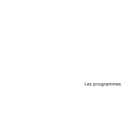
Les programmes